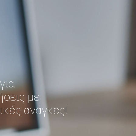
ip to main content
Skip to navigat
για
ήσεις με
ικές ανάγκες!