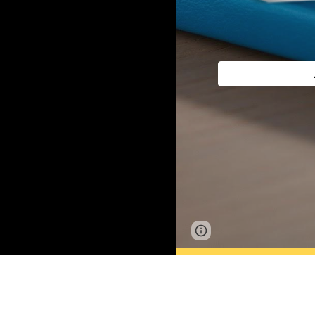
Page
Google Sites
updated
Τηλέφωνο : 23
1